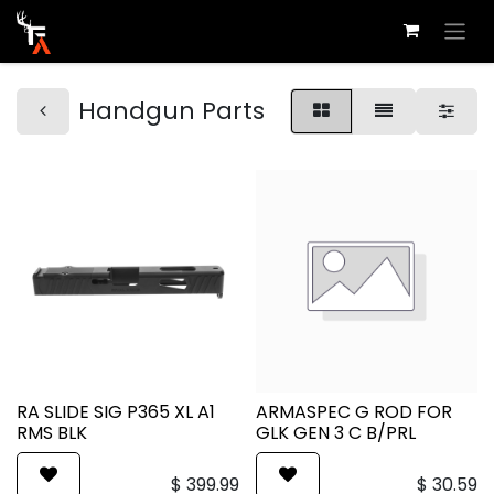
Handgun Parts
RA SLIDE SIG P365 XL A1
ARMASPEC G ROD FOR
RMS BLK
GLK GEN 3 C B/PRL
$
399.99
$
30.59